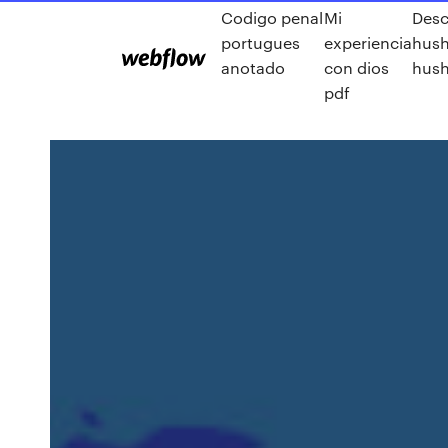
Codigo penal
Mi
Desc
portugues
experiencia
hus
anotado
con dios
hush
pdf