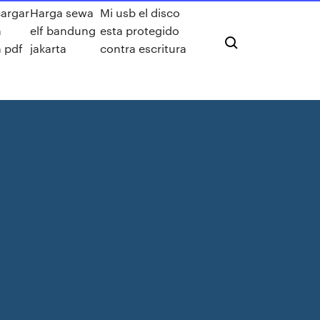
argar
Harga sewa
Mi usb el disco
h
elf bandung
esta protegido
 pdf
jakarta
contra escritura