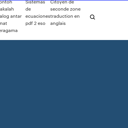
ontoh
Sistemas
Citoyen de
akalah
de
seconde zone
alog antar
ecuaciones
traduction en
mat
pdf 2 eso
anglais
eragama