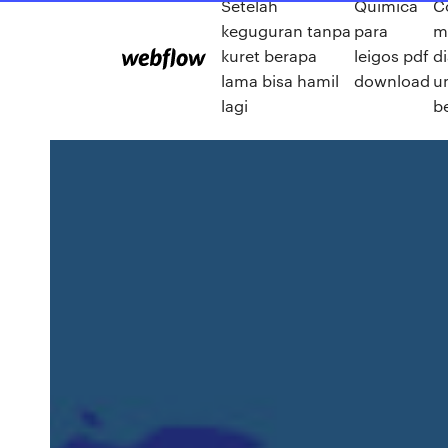
Setelah
Química
C
keguguran tanpa
para
m
kuret berapa
leigos pdf
di
lama bisa hamil
download
u
lagi
b