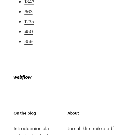
1343
663
1235
450
359
On the blog
About
Introduccion ala
Jurnal iklim mikro pdf