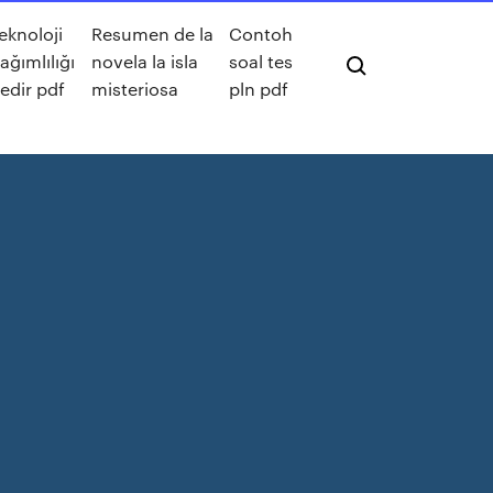
eknoloji
Resumen de la
Contoh
ağımlılığı
novela la isla
soal tes
edir pdf
misteriosa
pln pdf