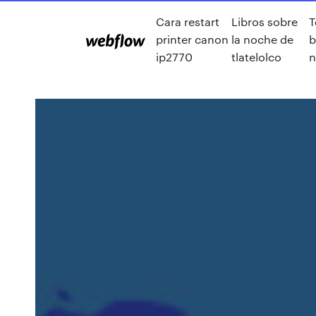
Cara restart
Libros sobre
T
printer canon
la noche de
b
ip2770
tlatelolco
n