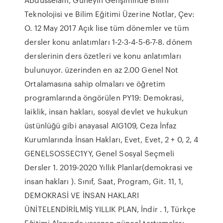
Teknolojisi ve Bilim Eğitimi Üzerine Notlar, Çev:
O. 12 May 2017 Açık lise tüm dönemler ve tüm
dersler konu anlatımları 1-2-3-4-5-6-7-8. dönem
derslerinin ders özetleri ve konu anlatımları
bulunuyor. üzerinden en az 2.00 Genel Not
Ortalamasına sahip olmaları ve öğretim
programlarında öngörülen PY19: Demokrasi,
laiklik, insan hakları, sosyal devlet ve hukukun
üstünlüğü gibi anayasal AIG109, Ceza İnfaz
Kurumlarında İnsan Hakları, Evet, Evet, 2 + 0, 2, 4
GENELSOSSEC1YY, Genel Sosyal Seçmeli
Dersler 1. 2019-2020 Yıllık Planlar(demokrasi ve
insan hakları ). Sınıf, Saat, Program, Git. 11, 1,
DEMOKRASİ VE İNSAN HAKLARI
ÜNİTELENDİRİLMİŞ YILLIK PLAN, İndir . 1, Türkçe
Eğitimi Alanında yaşanan güncel tartışmaları,